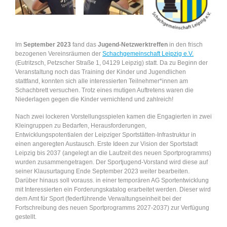
Newsarchiv
Newsletter
Im
September 2023
fand das
Jugend-Netzwerktreffen
in den frisch
bezogenen Vereinsräumen der
Schachgemeinschaft Leipzig e.V.
(Eutritzsch, Petzscher Straße 1, 04129 Leipzig) statt. Da zu Beginn der
Veranstaltung noch das Training der Kinder und Jugendlichen
stattfand, konnten sich alle interessierten Teilnehmer*innen am
Schachbrett versuchen. Trotz eines mutigen Auftretens waren die
Niederlagen gegen die Kinder vernichtend und zahlreich!
Nach zwei lockeren Vorstellungsspielen kamen die Engagierten in zwei
Kleingruppen zu Bedarfen, Herausforderungen,
Entwicklungspotentialen der Leipziger Sportstätten-Infrastruktur in
einen angeregten Austausch. Erste Ideen zur Vision der Sportstadt
Leipzig bis 2037 (angelegt an die Laufzeit des neuen Sportprogramms)
wurden zusammengetragen. Der Sportjugend-Vorstand wird diese auf
seiner Klausurtagung Ende September 2023 weiter bearbeiten.
Darüber hinaus soll vorauss. in einer temporären AG Sportentwicklung
mit Interessierten ein Forderungskatalog erarbeitet werden. Dieser wird
dem Amt für Sport (federführende Verwaltungseinheit bei der
Fortschreibung des neuen Sportprogramms 2027-2037) zur Verfügung
gestellt.