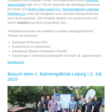
Engagierte des Leipziger Kinder- und Jugendsports beim
Leipziger
Seesportclub
statt. Um 17.00 Uhr begrüßte der Sportjugendvorstand
die Gäste vom
Rugby Club Leipzig e.V.
,
Tauchsportverein Leipziger
Delphine e.V.
sowie die Gastgeber vom Leipziger Seesportclub auf
dem Vereinsgelände. Zum Einstieg starteten wir gemeinsamen mit
einem
Segeltörn
auf dem Cospudener See.
Anschließend kamen wir inhaltlich zu diesen sportjugendlichen
Themen ins Gespräch:
Sportjugend-Ehrung 2019
Kinderschutz im Sportverein
Vorstellung "Medien-Kompetenz-Projekt"
Erwartungen | Unterstützungsbedarfe im Kinder- & Jugendbereich
Nachbericht
Besuch beim 1. Bahnengolfclub Leipzig | 3. Juli
2019