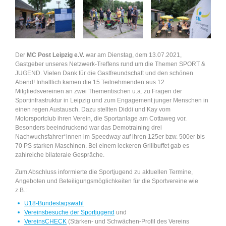
Der
MC Post Leipzig e.V.
war am Dienstag, dem 13.07.2021,
Gastgeber unseres Netzwerk-Treffens rund um die Themen SPORT &
JUGEND. Vielen Dank für die Gastfreundschaft und den schönen
Abend! Inhaltlich kamen die 15 Teilnehmenden aus 12
Mitgliedsvereinen an zwei Thementischen u.a. zu Fragen der
Sportinfrastruktur in Leipzig und zum Engagement junger Menschen in
einen regen Austausch. Dazu stellten Diddi und Kay vom
Motorsportclub ihren Verein, die Sportanlage am Cottaweg vor.
Besonders beeindruckend war das Demotraining drei
Nachwuchsfahrer*innen im Speedway auf ihren 125er bzw. 500er bis
70 PS starken Maschinen. Bei einem leckeren Grillbuffet gab es
zahlreiche bilaterale Gespräche.
Zum Abschluss informierte die Sportjugend zu aktuellen Termine,
Angeboten und Beteiligungsmöglichkeiten für die Sportvereine wie
z.B.:
U18-Bundestagswahl
Vereinsbesuche der Sportjugend
und
VereinsCHECK
(Stärken- und Schwächen-Profil des Vereins