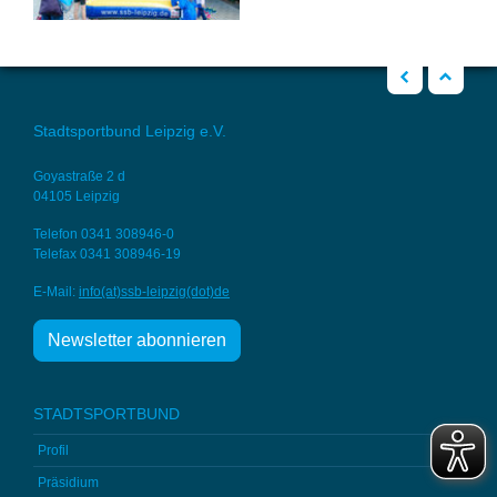
zurück
Nach oben
Stadtsportbund Leipzig e.V.
Goyastraße 2 d
04105 Leipzig
Telefon 0341 308946-0
Telefax 0341 308946-19
E-Mail:
info(at)ssb-
leipzig(dot)de
Newsletter abonnieren
STADTSPORTBUND
Profil
Präsidium