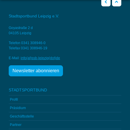
zurück
Nach oben
Stadtsportbund Leipzig e.V.
Goyastraße 2 d
04105 Leipzig
Telefon 0341 308946-0
Telefax 0341 308946-19
E-Mail:
info(at)ssb-
leipzig(dot)de
Newsletter abonnieren
STADTSPORTBUND
Profil
Präsidium
Geschäftsstelle
Partner