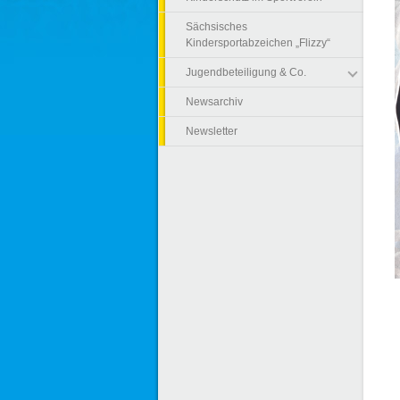
Sächsisches
Kindersportabzeichen „Flizzy“
Jugendbeteiligung & Co.
Newsarchiv
Newsletter