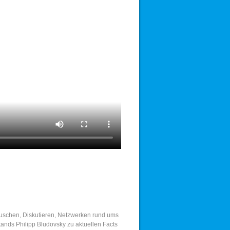
auschen, Diskutieren, Netzwerken rund ums
ands Philipp Bludovsky zu aktuellen Facts