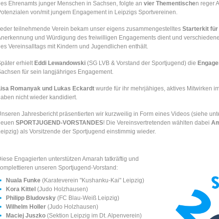
es Ehrenamts junger Menschen in Sachsen, folgte an
vier Thementische
n reger 
otenzialen von/mit jungem Engagement in Leipzigs Sportvereinen.
Jeder teilnehmende Verein bekam unser eigens zusammengestelltes
Starterkit f
nerkennung und Würdigung des freiwilligen Engagements dient und verschiedene 
es Vereinsalltags mit Kindern und Jugendlichen enthält.
päter erhielt
Eddi Lewandowski
(SG LVB & Vorstand der Sportjugend) die
Engage
achsen für sein langjähriges Engagement.
Lisa Romanyak und Lukas Eckardt
wurde für ihr mehrjähiges, aktives Mitwirken 
aben nicht wieder kandidiert.
nseren Jahresbericht präsentierten wir kurzweilig in Form eines Videos (siehe unt
neuen
SPORTJUGEND-VORSTANDES
! Die Vereinsvertretenden wählten dabei
Am
eipzig) als Vorsitzende der Sportjugend einstimmig wieder.
iese Engagierten unterstützen Amarah tatkräftig und
omplettieren unseren Sportjugend-Vorstand:
Nuala Funke
(Karateverein "Kushanku-Kai" Leipzig)
Kora Kittel
(Judo Holzhausen)
Philipp Bludovsky
(FC Blau-Weiß Leipzig)
Wilhelm Holler
(Judo Holzhausen)
Maciej Juszko
(Sektion Leipzig im Dt. Alpenverein)