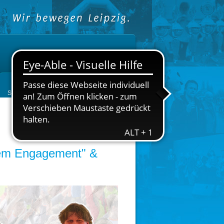
Startseite
Stadtsportbund
Sportjugend
Sportangebote & Vereine
Leistungen
Kontakt
Galerie
gem Engagement" &
Sportangebote & Ve