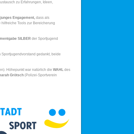
Austausch zu Erfahrungen, Ideen,
ür junges Engagement,
dass als
hilfreiche Tools zur Bereicherung
mentgabe SILBER
der Sportjugend
im Sportjugendvorstand gedankt, beide
en). Höhepunkt war natürlich die
WAHL
des
arah Grötsch
(Polizei-Sportverein