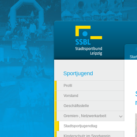
Zum Hauptinhalt springen
Star
Sportjugend
Profil
Vorstand
Geschäftsstelle
Gremien-, Netzwerkarbeit
Stadtsportjugendtag
(current)
Kinderschutz im Sportverein