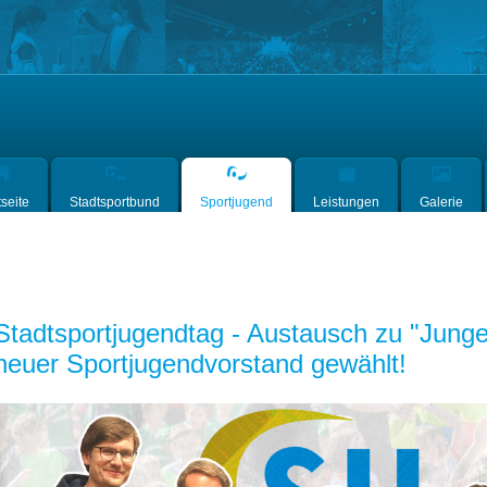
tseite
Stadtsportbund
Sportjugend
Leistungen
Galerie
Stadtsportjugendtag - Austausch zu "Jun
neuer Sportjugendvorstand gewählt!