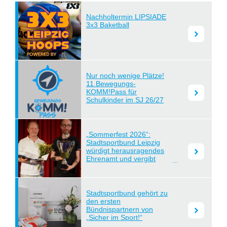
Nachholtermin LIPSIADE
3x3 Baketball
lesen
Nur noch wenige Plätze!
11.Bewegungs-
KOMM!Pass für
lesen
Schulkinder im SJ 26/27
„Sommerfest 2026“:
Stadtsportbund Leipzig
würdigt herausragendes
lesen
Ehrenamt und vergibt
Jahrespokal
Stadtsportbund gehört zu
den ersten
Bündnispartnern von
lesen
„Sicher im Sport!“