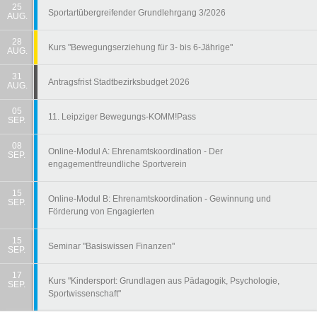
25
Sportartübergreifender Grundlehrgang 3/2026
AUG.
28
Kurs "Bewegungserziehung für 3- bis 6-Jährige"
AUG.
31
Antragsfrist Stadtbezirksbudget 2026
AUG.
05
11. Leipziger Bewegungs-KOMM!Pass
SEP.
08
Online-Modul A: Ehrenamtskoordination - Der
SEP.
engagementfreundliche Sportverein
15
Online-Modul B: Ehrenamtskoordination - Gewinnung und
SEP.
Förderung von Engagierten
15
Seminar "Basiswissen Finanzen"
SEP.
17
Kurs "Kindersport: Grundlagen aus Pädagogik, Psychologie,
SEP.
Sportwissenschaft"