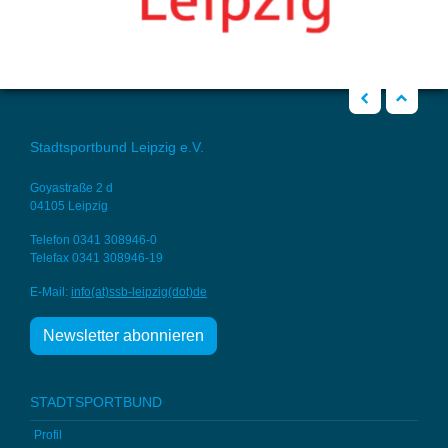
zurück
Nach oben
Stadtsportbund Leipzig e.V.
Goyastraße 2 d
04105 Leipzig
Telefon 0341 308946-0
Telefax 0341 308946-19
E-Mail:
info(at)ssb-
leipzig(dot)de
Newsletter abonnieren
STADTSPORTBUND
Profil