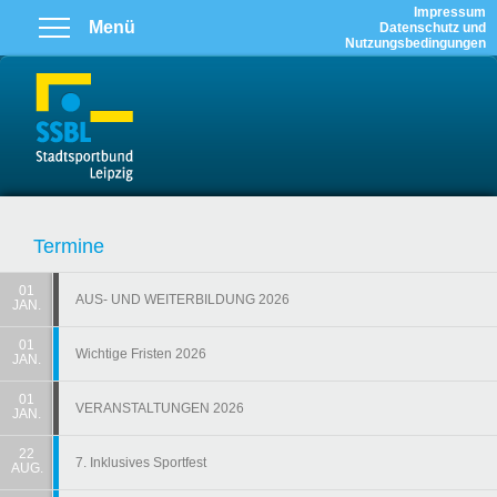
Zum Hauptinhalt springen
Impressum
Menü
Datenschutz und
Nutzungsbedingungen
Termine
01
AUS- UND WEITERBILDUNG 2026
JAN.
01
Wichtige Fristen 2026
JAN.
01
VERANSTALTUNGEN 2026
JAN.
22
7. Inklusives Sportfest
AUG.