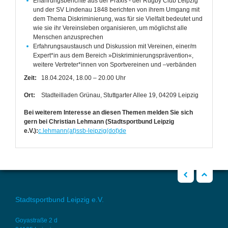
Erfahrungsberichte aus der Praxis - der Rugby Club Leipzig
und der SV Lindenau 1848 berichten von ihrem Umgang mit
dem Thema Diskriminierung, was für sie Vielfalt bedeutet und
wie sie ihr Vereinsleben organisieren, um möglichst alle
Menschen anzusprechen
Erfahrungsaustausch und Diskussion mit Vereinen, einer/m
Expert*in aus dem Bereich »Diskriminierungsprävention«,
weitere Vertreter*innen von Sportvereinen und –verbänden
Zeit:
18.04.2024, 18.00 – 20.00 Uhr
Ort:
Stadteilladen Grünau, Stuttgarter Allee 19, 04209 Leipzig
Bei weiterem Interesse an diesen Themen melden Sie sich
gern bei Christian Lehmann (Stadtsportbund Leipzig
e.V.):
c.lehmann
(at)ssb-leipzig(dot)de
zurück
Nach oben
Stadtsportbund Leipzig e.V.
Goyastraße 2 d