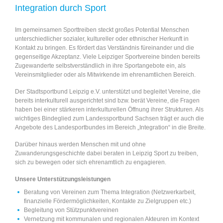
Integration durch Sport
Beteiligungsmög
Im gemeinsamen Sporttreiben steckt großes Potential Menschen
unterschiedlicher sozialer, kultureller oder ethnischer Herkunft in
Kontakt zu bringen. Es fördert das Verständnis füreinander und die
gegenseitige Akzeptanz. Viele Leipziger Sportvereine binden bereits
Zugewanderte selbstverständlich in ihre Sportangebote ein, als
Vereinsmitglieder oder als Mitwirkende im ehrenamtlichen Bereich.
Der Stadtsportbund Leipzig e.V. unterstützt und begleitet Vereine, die
bereits interkulturell ausgerichtet sind bzw. berät Vereine, die Fragen
haben bei einer stärkeren interkulturellen Öffnung ihrer Strukturen. Als
wichtiges Bindeglied zum Landessportbund Sachsen trägt er auch die
Angebote des Landesportbundes im Bereich „Integration“ in die Breite.
Darüber hinaus werden Menschen mit und ohne
Zuwanderungsgeschichte dabei beraten in Leipzig Sport zu treiben,
sich zu bewegen oder sich ehrenamtlich zu engagieren.
Unsere Unterstützungsleistungen
Beratung von Vereinen zum Thema Integration (Netzwerkarbeit,
finanzielle Fördermöglichkeiten, Kontakte zu Zielgruppen etc.)
Begleitung von Stützpunktvereinen
Vernetzung mit kommunalen und regionalen Akteuren im Kontext