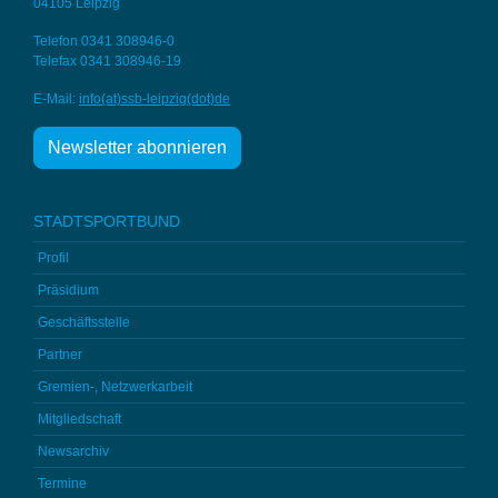
04105 Leipzig
Telefon 0341 308946-0
Telefax 0341 308946-19
E-Mail:
info(at)ssb-
leipzig(dot)de
Newsletter abonnieren
STADTSPORTBUND
Profil
Präsidium
Geschäftsstelle
Partner
Gremien-, Netzwerkarbeit
Mitgliedschaft
Newsarchiv
Termine