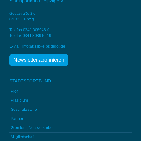
Stadtsportbund Leipzig e.V.
Goyastraße 2 d
04105 Leipzig
Telefon 0341 308946-0
Telefax 0341 308946-19
E-Mail:
info(at)ssb-
leipzig(dot)de
Newsletter abonnieren
STADTSPORTBUND
Profil
Präsidium
Geschäftsstelle
Partner
Gremien-, Netzwerkarbeit
Mitgliedschaft