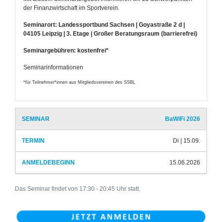
der Finanzwirtschaft im Sportverein.
Beteiligungsmög
Seminarort: Landessportbund Sachsen | Goyastraße 2 d |
04105 Leipzig | 3. Etage | Großer Beratungsraum (barrierefrei)
Seminargebühren: kostenfrei*
Seminarinformationen
*für Teilnehmer*innen aus Mitgliedsvereinen des SSBL
Seminar
Termin
Anmeldebeginn
BaWiFi 2026
Di | 15.09.
15.06.2026
Das Seminar findet von 17:30 - 20:45 Uhr statt.