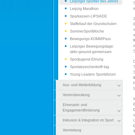
Leipziger Sportler des Jahres
S
(current)
a
Leipzig Marathon
Sparkassen-LIPSIADE
Z
Staffellauf der Grundschulen
s
SommerSportWoche
a
Bewegungs-KOMM!Pass
Leipziger Bewegungstage:
aktiv-gesund-gemeinsam
Sportjugend-Ehrung
D
Sportabzeichentreff/-tag
T
Young Leaders Sportsforum
Aus- und Weiterbildung
5
Vereinsberatung
B
Ehrenamt- und
C
Engagementförderung
s
Inklusion & Integration im Sport
U
Vermietung