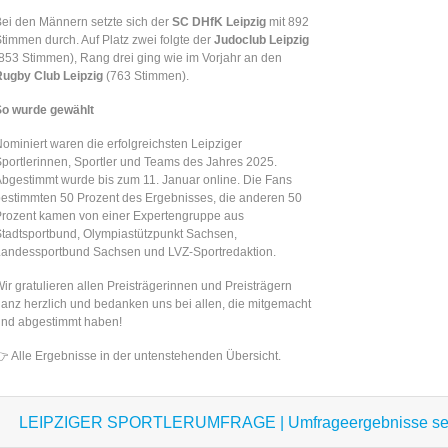
ei den Männern setzte sich der
SC DHfK Leipzig
mit 892
timmen durch. Auf Platz zwei folgte der
Judoclub Leipzig
853 Stimmen), Rang drei ging wie im Vorjahr an den
Rugby Club Leipzig
(763 Stimmen).
So wurde gewählt
ominiert waren die erfolgreichsten Leipziger
portlerinnen, Sportler und Teams des Jahres 2025.
bgestimmt wurde bis zum 11. Januar online. Die Fans
estimmten 50 Prozent des Ergebnisses, die anderen 50
rozent kamen von einer Expertengruppe aus
tadtsportbund, Olympiastützpunkt Sachsen,
andessportbund Sachsen und LVZ-Sportredaktion.
ir gratulieren allen Preisträgerinnen und Preisträgern
anz herzlich und bedanken uns bei allen, die mitgemacht
und abgestimmt haben!
 Alle Ergebnisse in der untenstehenden Übersicht.
LEIPZIGER SPORTLERUMFRAGE | Umfrageergebnisse sei