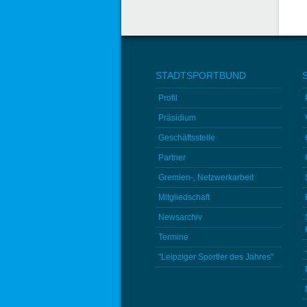
STADTSPORTBUND
Profil
Präsidium
Geschäftsstelle
Partner
Gremien-, Netzwerkarbeit
Mitgliedschaft
Newsarchiv
Termine
"Leipziger Sportler des Jahres"