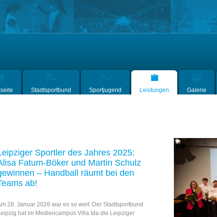
tseite
Stadtsportbund
Sportjugend
Leistungen
Galerie
Leipziger Sportler des Jahres 2025:
Alisa Fatum-Böker und Martin Schulz
gewinnen – Handball räumt bei den
Teams ab!
m 28. Januar 2026 war es so weit: Der Stadtsportbund
eipzig hat im Mediencampus Villa Ida die Leipziger