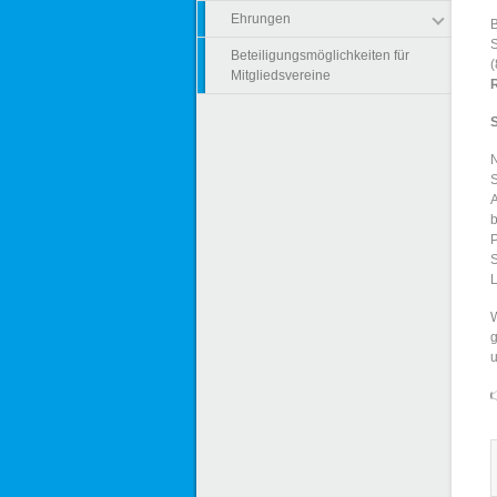
Ehrungen
B
S
Beteiligungsmöglichkeiten für
(
Mitgliedsvereine
N
S
A
b
P
S
L
W
g
