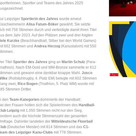
portlerinnen, Sportler und Teams des Jahres 2025
usgezeichnet.
ur Leipziger
Sportlerin des Jahres
wurde erneut
Eisschwimmerin
Alisa Fatum-Böker
gewählt. Sie setzte
ich mit 756 Stimmen durch und verteidigte damit ihren Titel
us dem Jahr 2023. Auf den Plätzen zwei und drei folgten
Nele Kurzke
(Beachhandball, Silber bei den World Games)
mit 662 Stimmen und
Andrea Herzog
(Kanuslalom) mit 550
Stimmen.
er Titel
Sportler des Jahres
ging an
Martin Schulz
(Para-
riathlon). Nach EM-Gold und WM-Bronze sammelte er 612
Stimmen und gewann eine denkbar knappe Wahl.
Josco
Wilke
(Rollstuhlrugby, 4. Platz EM) belegte mit 602 Stimmen
Rang zwei,
Rico Bogen
(Triathlon, 5. Platz WM) wurde mit
85 Stimmen Dritter.
In den
Team-Kategorien
dominierte der Handball:
ei den Frauen holten sich die Spielerinnen des
Handball-
lub Leipzig
mit 1.050 Stimmen nicht nur den Sieg,
ondern auch die höchste Stimmenzahl der gesamten
mfrage. Dahinter landeten der
Mitteldeutsche Floorball
Club
(Deutscher Meister) mit 814 Stimmen und das
C1-
Team des Leipziger Kanu-Clubs
mit 778 Stimmen.