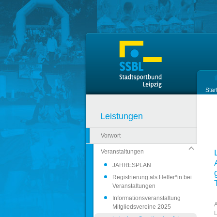
Zum Hauptinhalt springen
Star
Leistungen
Vorwort
Veranstaltungen
JAHRESPLAN
Registrierung als Helfer*in bei
Veranstaltungen
Informationsveranstaltung
A
Mitgliedsvereine 2025
L