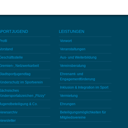
SPORTJUGEND
LEISTUNGEN
Profil
Vorwort
Vorstand
Veranstaltungen
Geschäftsstelle
Aus- und Weiterbildung
Gremien-, Netzwerkarbeit
Vereinsberatung
Stadtsportjugendtag
Ehrenamt- und
Engagementförderung
Kinderschutz im Sportverein
Inklusion & Integration im Sport
Sächsisches
Kindersportabzeichen „Flizzy“
Vermietung
Jugendbeteiligung & Co.
Ehrungen
Newsarchiv
Beteiligungsmöglichkeiten für
Mitgliedsvereine
Newsletter