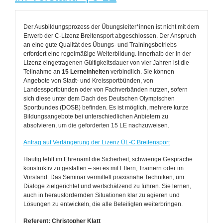
Beteiligungsmög
Der Ausbildungsprozess der Übungsleiter*innen ist nicht mit dem
Erwerb der C-Lizenz Breitensport abgeschlossen. Der Anspruch
an eine gute Qualität des Übungs- und Trainingsbetriebs
erfordert eine regelmäßige Weiterbildung. Innerhalb der in der
Lizenz eingetragenen Gültigkeitsdauer von vier Jahren ist die
Teilnahme an
15 Lerneinheiten
verbindlich. Sie können
Angebote von Stadt- und Kreissportbünden, von
Landessportbünden oder von Fachverbänden nutzen, sofern
sich diese unter dem Dach des Deutschen Olympischen
Sportbundes (DOSB) befinden. Es ist möglich, mehrere kurze
Bildungsangebote bei unterschiedlichen Anbietern zu
absolvieren, um die geforderten 15 LE nachzuweisen.
Antrag auf Verlängerung der Lizenz ÜL-C Breitensport
Häufig fehlt im Ehrenamt die Sicherheit, schwierige Gespräche
konstruktiv zu gestalten – sei es mit Eltern, Trainern oder im
Vorstand. Das Seminar vermittelt praxisnahe Techniken, um
Dialoge zielgerichtet und wertschätzend zu führen. Sie lernen,
auch in herausfordernden Situationen klar zu agieren und
Lösungen zu entwickeln, die alle Beteiligten weiterbringen.
Referent: Christopher Klatt