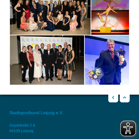
zurück
Nach oben
Stadtsportbund Leipzig e.V.
Goyastraße 2 d
04105 Leipzig