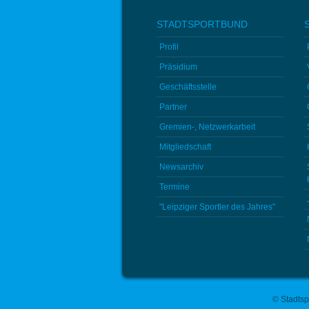
STADTSPORTBUND
Profil
Präsidium
Geschäftsstelle
Partner
Gremien-, Netzwerkarbeit
Mitgliedschaft
Newsarchiv
Termine
"Leipziger Sportler des Jahres"
© Stadtsp