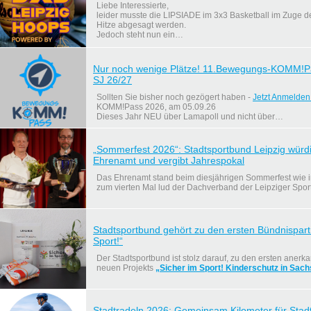
Liebe Interessierte,
leider musste die LIPSIADE im 3x3 Basketball im Zuge 
Hitze abgesagt werden.
Jedoch steht nun ein…
Nur noch wenige Plätze! 11.Bewegungs-KOMM!Pas
SJ 26/27
Sollten Sie bisher noch gezögert haben -
Jetzt Anmelden
KOMM!Pass 2026, am 05.09.26
Dieses Jahr NEU über Lamapoll und nicht über…
„Sommerfest 2026“: Stadtsportbund Leipzig würd
Ehrenamt und vergibt Jahrespokal
Das Ehrenamt stand beim diesjährigen Sommerfest wie im
zum vierten Mal lud der Dachverband der Leipziger Spor
Stadtsportbund gehört zu den ersten Bündnispart
Sport!“
Der Stadtsportbund ist stolz darauf, zu den ersten aner
neuen Projekts
„Sicher im Sport! Kinderschutz in Sac
Stadtradeln 2026: Gemeinsam Kilometer für Stad