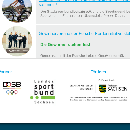
sammeln!
Der
Stadtsportbund Leipzig e.V.
und die
Sportjugend Le
Sportvereine, Engagierten, Übungsleiter
innen, Trainer
in
Gewinnervereine der Porsche-Förderinitiative ste
Die Gewinner stehen fest!
Gemeinsam mit der Porsche Leipzig GmbH unterstützt de
e.V. (SSBL) sozial benachteiligte Kinder…
Partner
Förderer