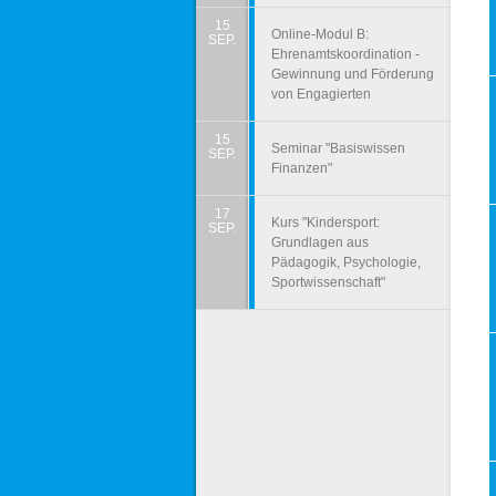
15
Online-Modul B:
SEP.
Ehrenamtskoordination -
Gewinnung und Förderung
von Engagierten
15
Seminar "Basiswissen
SEP.
Finanzen"
17
Kurs "Kindersport:
SEP.
Grundlagen aus
Pädagogik, Psychologie,
Sportwissenschaft"