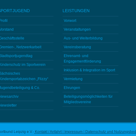
SPORTJUGEND
LEISTUNGEN
Profil
Vorwort
Vorstand
Veranstaltungen
Geschäftsstelle
Aus- und Weiterbildung
Gremien-, Netzwerkarbeit
Vereinsberatung
Stadtsportjugendtag
Ehrenamt- und
Engagementförderung
Kinderschutz im Sportverein
Inklusion & Integration im Sport
Sächsisches
Kindersportabzeichen „Flizzy“
Vermietung
Jugendbeteiligung & Co.
Ehrungen
Newsarchiv
Beteiligungsmöglichkeiten für
Mitgliedsvereine
Newsletter
ortbund Leipzig e.V.
-
Kontakt / Anfahrt
|
Impressum
|
Datenschutz und Nutzungsbe