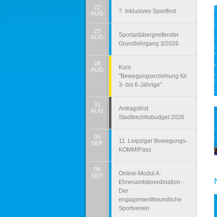
22
7. Inklusives Sportfest
AUG.
25
Sportartübergreifender
AUG.
Grundlehrgang 3/2026
28
Kurs
AUG.
"Bewegungserziehung für
3- bis 6-Jährige"
31
Antragsfrist
AUG.
Stadtbezirksbudget 2026
05
11. Leipziger Bewegungs-
SEP.
KOMM!Pass
08
Online-Modul A:
SEP.
Ehrenamtskoordination -
Der
engagementfreundliche
Sportverein