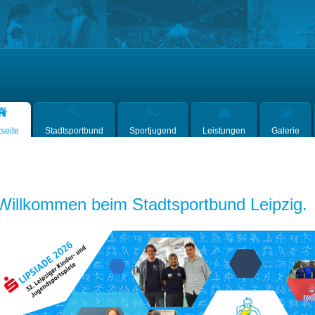
tseite
(current)
Stadtsportbund
Sportjugend
Leistungen
Galerie
Willkommen beim Stadtsportbund Leipzig.