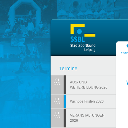
Zum Hauptinhalt springen
Star
Termine
01
AUS- UND
JAN.
WEITERBILDUNG 2026
01
Wichtige Fristen 2026
JAN.
01
VERANSTALTUNGEN
JAN.
2026