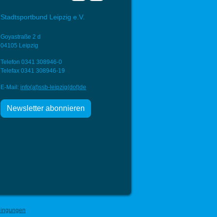
Stadtsportbund Leipzig e.V.
Goyastraße 2 d
04105 Leipzig
Telefon 0341 308946-0
Telefax 0341 308946-19
E-Mail:
info(at)ssb-
leipzig(dot)de
Newsletter abonnieren
dingungen