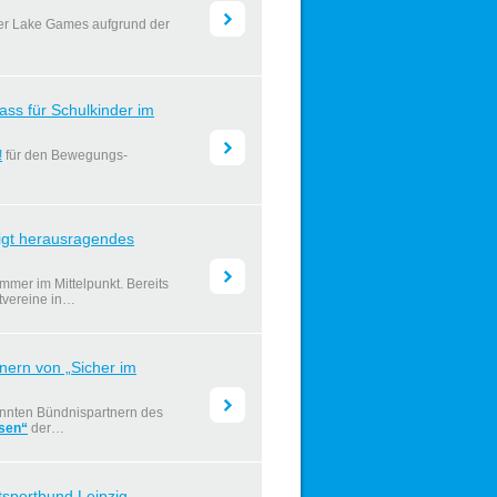
lesen
der Lake Games aufgrund der
s für Schulkinder im
lesen
!
für den Bewegungs-
igt herausragendes
lesen
mer im Mittelpunkt. Bereits
tvereine in…
nern von „Sicher im
lesen
kannten Bündnispartnern des
hsen“
der…
tsportbund Leipzig