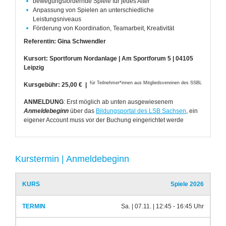
bewegungsfördernde Spiele für jedes Alter
Anpassung von Spielen an unterschiedliche
Leistungsniveaus
Förderung von Koordination, Teamarbeit, Kreativität
Referentin: Gina Schwendler
Kursort: Sportforum Nordanlage | Am Sportforum 5 | 04105
Leipzig
für Teilnehmer*innen aus Mitgliedsvereinen des SSBL
Kursgebühr: 25,00 € |
ANMELDUNG
: Erst möglich ab unten ausgewiesenem
Anmeldebeginn
über das
Bildungsportal des LSB Sachsen
, ein
eigener Account muss vor der Buchung eingerichtet werde
Kurstermin | Anmeldebeginn
Kurs
Termin
Anmeldebeginn
Spiele 2026
Sa. | 07.11. | 12:45 - 16:45 Uhr