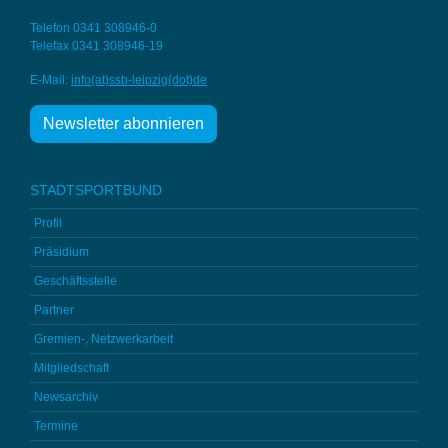
Telefon 0341 308946-0
Telefax 0341 308946-19
E-Mail:
info(at)ssb-
leipzig(dot)de
Newsletter abonnieren
STADTSPORTBUND
Profil
Präsidium
Geschäftsstelle
Partner
Gremien-, Netzwerkarbeit
Mitgliedschaft
Newsarchiv
Termine