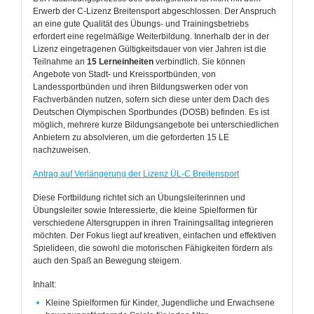
Erwerb der C-Lizenz Breitensport abgeschlossen. Der Anspruch
an eine gute Qualität des Übungs- und Trainingsbetriebs
Beteiligungsmög
erfordert eine regelmäßige Weiterbildung. Innerhalb der in der
Lizenz eingetragenen Gültigkeitsdauer von vier Jahren ist die
Teilnahme an
15 Lerneinheiten
verbindlich. Sie können
Angebote von Stadt- und Kreissportbünden, von
Landessportbünden und ihren Bildungswerken oder von
Fachverbänden nutzen, sofern sich diese unter dem Dach des
Deutschen Olympischen Sportbundes (DOSB) befinden. Es ist
möglich, mehrere kurze Bildungsangebote bei unterschiedlichen
Anbietern zu absolvieren, um die geforderten 15 LE
nachzuweisen.
Antrag auf Verlängerung der Lizenz ÜL-C Breitensport
Diese Fortbildung richtet sich an Übungsleiterinnen und
Übungsleiter sowie Interessierte, die kleine Spielformen für
verschiedene Altersgruppen in ihren Trainingsalltag integrieren
möchten. Der Fokus liegt auf kreativen, einfachen und effektiven
Spielideen, die sowohl die motorischen Fähigkeiten fördern als
auch den Spaß an Bewegung steigern.
Inhalt:
Kleine Spielformen für Kinder, Jugendliche und Erwachsene